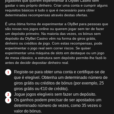
jogadores que querem experimentar a OlyBet Casino sem
gastar o seu próprio dinheiro. Criar uma conta e cumprir alguns
requisitos básicos é tudo o que é necessário para obter
determinadas recompensas através destas ofertas.
É uma ótima forma de experimentar a OlyBet para pessoas que
são novas nos jogos online ou querem jogar sem ter de fazer
um depósito primeiro. Na maioria das vezes, os bónus sem
depósito da OlyBet Casino vêm na forma de giros grátis,
dinheiro ou créditos de jogo. Com estas recompensas, pode
experimentar o jogo real sem correr riscos. Se quiser
experimentar uma máquina de slots em destaque ou um jogo
de mesa clássico, a estrutura sem depósito permite-lhe fazê-lo
antes de decidir depositar dinheiro real.
Registe-se para obter uma conta e certifique-se de
que é elegível. Obtenha um determinado número de
giros grátis ou créditos de bónus (por exemplo, 25
giros grátis ou €10 de crédito).
Jogue jogos elegíveis sem fazer um depósito.
Os ganhos podem precisar de ser apostados um
determinado número de vezes, como 35 vezes o
valor do bónus.