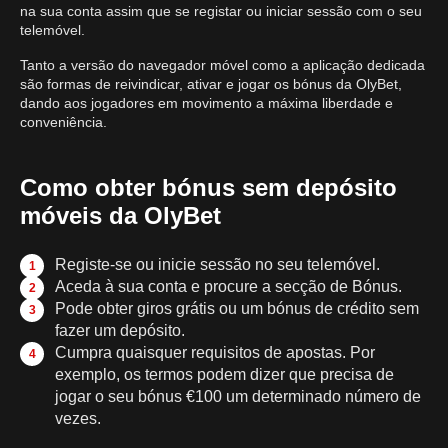
na sua conta assim que se registar ou iniciar sessão com o seu
telemóvel.
Tanto a versão do navegador móvel como a aplicação dedicada
são formas de reivindicar, ativar e jogar os bónus da OlyBet,
dando aos jogadores em movimento a máxima liberdade e
conveniência.
Como obter bónus sem depósito
móveis da OlyBet
Registe-se ou inicie sessão no seu telemóvel.
Aceda à sua conta e procure a secção de Bónus.
Pode obter giros grátis ou um bónus de crédito sem
fazer um depósito.
Cumpra quaisquer requisitos de apostas. Por
exemplo, os termos podem dizer que precisa de
jogar o seu bónus €100 um determinado número de
vezes.