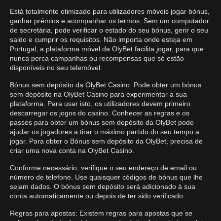
Está totalmente otimizado para utilizadores móveis jogar bónus,
ganhar prémios e acompanhar os termos. Sem um computador
de secretária, pode verificar o estado do seu bónus, gerir o seu
saldo e cumprir os requisitos. Não importa onde esteja em
Portugal, a plataforma móvel da OlyBet facilita jogar, para que
nunca perca campanhas ou recompensas que só estão
disponíveis no seu telemóvel.
Bónus sem depósito da OlyBet Casino: Pode obter um bónus
sem depósito na OlyBet Casino para experimentar a sua
plataforma. Para usar isto, os utilizadores devem primeiro
descarregar os jogos do casino. Conhecer as regras e os
passos para obter um bónus sem depósito da OlyBet pode
ajudar os jogadores a tirar o máximo partido do seu tempo a
jogar. Para obter o Bónus sem depósito da OlyBet, precisa de
criar uma nova conta na OlyBet Casino.
Conforme necessário, verifique o seu endereço de email ou
número de telefone. Use quaisquer códigos de bónus que lhe
sejam dados. O bónus sem depósito será adicionado à sua
conta automaticamente ou depois de ter sido verificado.
Regras para apostas: Existem regras para apostas que se