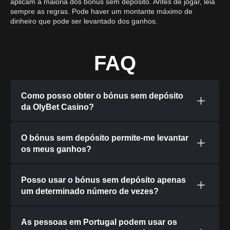
aplicam à maioria dos bónus sem depósito. Antes de jogar, leia
sempre as regras. Pode haver um montante máximo de
dinheiro que pode ser levantado dos ganhos.
FAQ
Como posso obter o bónus sem depósito
da OlyBet Casino?
O bónus sem depósito permite-me levantar
os meus ganhos?
Posso usar o bónus sem depósito apenas
um determinado número de vezes?
As pessoas em Portugal podem usar os