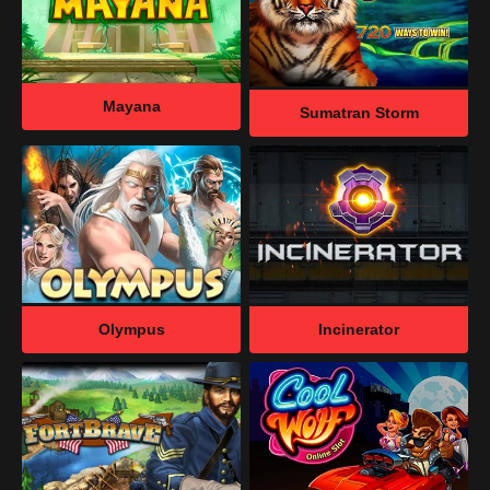
Mayana
Sumatran Storm
Vegas Hits
Incinerator