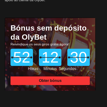
apoio ao cliente da OlyBet.
Bónus sem depósito
da OlyBet
Reivindique os seus giros grátis agora!
52
12
29
Horas
Minutos
Segundos
Obter bónus