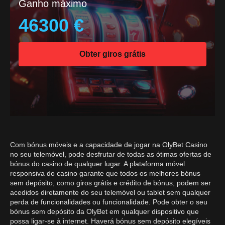
Ganho máximo
46300 €
Obter giros grátis
Com bónus móveis e a capacidade de jogar na OlyBet Casino
no seu telemóvel, pode desfrutar de todas as ótimas ofertas de
bónus do casino de qualquer lugar. A plataforma móvel
responsiva do casino garante que todos os melhores bónus
sem depósito, como giros grátis e crédito de bónus, podem ser
acedidos diretamente do seu telemóvel ou tablet sem qualquer
perda de funcionalidades ou funcionalidade. Pode obter o seu
bónus sem depósito da OlyBet em qualquer dispositivo que
possa ligar-se à internet. Haverá bónus sem depósito elegíveis