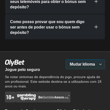
seus telemóveis para obter o bónus sem
depósito?
Como posso provar que sou quem digo
ser antes de poder usar o bónus sem
depósito?
Mudar Idioma
Jogue pelo seguro
Se notar sintomas de dependência do jogo, procure ajuda de
um profissional. Este website destina-se a utilizadores com 18
anos ou mais.