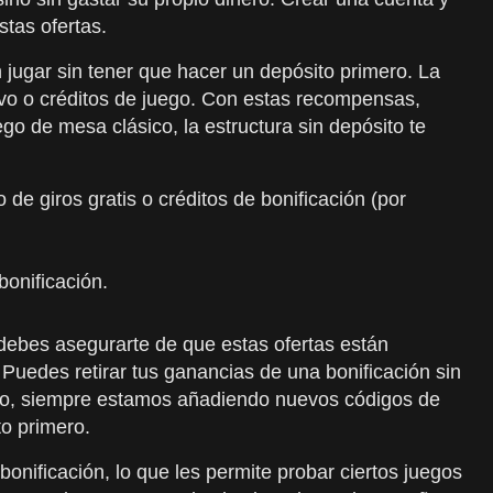
stas ofertas.
jugar sin tener que hacer un depósito primero. La
tivo o créditos de juego. Con estas recompensas,
go de mesa clásico, la estructura sin depósito te
e giros gratis o créditos de bonificación (por
onificación.
debes asegurarte de que estas ofertas están
Puedes retirar tus ganancias de una bonificación sin
ino, siempre estamos añadiendo nuevos códigos de
to primero.
onificación, lo que les permite probar ciertos juegos