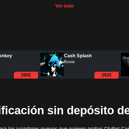
Ver todo
ruits 81
Lazy Monkey
Noggler
85€
396€
ificación sin depósito d
para los jugadores nuevos que quieren probar OlyBet Cas