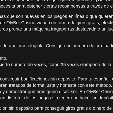
necesita para obtener ciertas recompensas a través de e
as que son nuevas en los juegos en línea o que quieren 
 de OlyBet Casino vienen en forma de giros gratis, efec
ieres probar una máquina tragaperras destacada o un jue
.
 de que eres elegible. Consigue un número determinado d
ito.
ierto número de veces, como 35 veces el importe de la b
nseguir bonificaciones sin depósito. Para tu español, 
rán tratados de forma justa y honesta con este método. 
ta y demostrar que eres quien dices ser. En OlyBet Cas
an disfrutar de los juegos sin tener que hacer un depósi
ón sin depósito para conseguir giros gratis o dinero de b