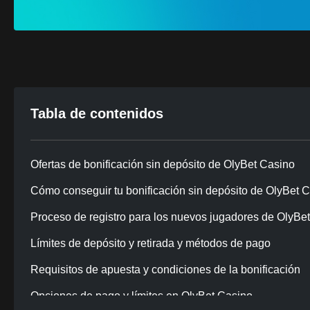
Tabla de contenidos
Ofertas de bonificación sin depósito de OlyBet Casino
Cómo conseguir tu bonificación sin depósito de OlyBet 
Proceso de registro para los nuevos jugadores de OlyBe
Límites de depósito y retirada y métodos de pago
Requisitos de apuesta y condiciones de la bonificación
Opciones de pago y límites en OlyBet Casino