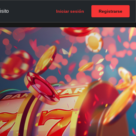
sito
Iniciar sesión
Registrarse