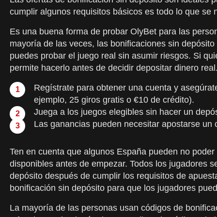
cumplir algunos requisitos básicos es todo lo que se 
Es una buena forma de probar OlyBet para las person
mayoría de las veces, las bonificaciones sin depósito
puedes probar el juego real sin asumir riesgos. Si qu
permite hacerlo antes de decidir depositar dinero real
Regístrate para obtener una cuenta y asegúrate
ejemplo, 25 giros gratis o €10 de crédito).
Juega a los juegos elegibles sin hacer un depós
Las ganancias pueden necesitar apostarse un c
Ten en cuenta que algunos España pueden no poder co
disponibles antes de empezar. Todos los jugadores se
depósito después de cumplir los requisitos de apues
bonificación sin depósito para que los jugadores pued
La mayoría de las personas usan códigos de bonificaci