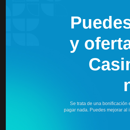
Puedes
y ofert
Casi
Se trata de una bonificación 
pagar nada. Puedes mejorar al i