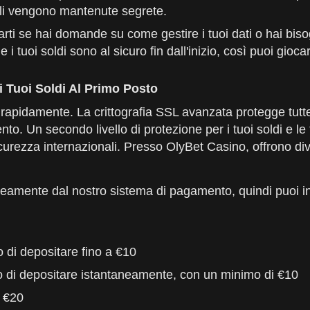
nali vengono mantenute segrete.
arti se hai domande su come gestire i tuoi dati o hai biso
 i tuoi soldi sono al sicuro fin dall'inizio, così puoi gioca
 Tuoi Soldi Al Primo Posto
i rapidamente. La crittografia SSL avanzata protegge tutte
to. Un secondo livello di protezione per i tuoi soldi e l
curezza internazionali. Presso OlyBet Casino, offrono div
amente dal nostro sistema di pagamento, quindi puoi inizi
o di depositare fino a €10
ttono di depositare istantaneamente, con un minimo di €10
a €20