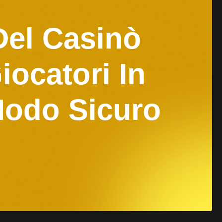
 Del Casinò
iocatori In
Modo Sicuro