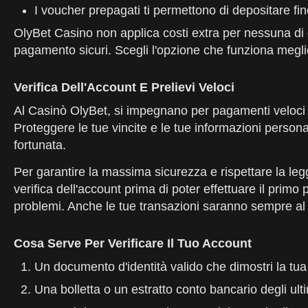
I voucher prepagati ti permettono di depositare fin
OlyBet Casino non applica costi extra per nessuna di 
pagamento sicuri. Scegli l'opzione che funziona meglio
Verifica Dell'Account E Prelievi Veloci
Al Casinò OlyBet, si impegnano per pagamenti veloci e s
Proteggere le tue vincite e le tue informazioni persona
fortunata.
Per garantire la massima sicurezza e rispettare la legg
verifica dell'account prima di poter effettuare il pri
problemi. Anche le tue transazioni saranno sempre al 
Cosa Serve Per Verificare Il Tuo Account
Un documento d'identità valido che dimostri la tua 
Una bolletta o un estratto conto bancario degli ult