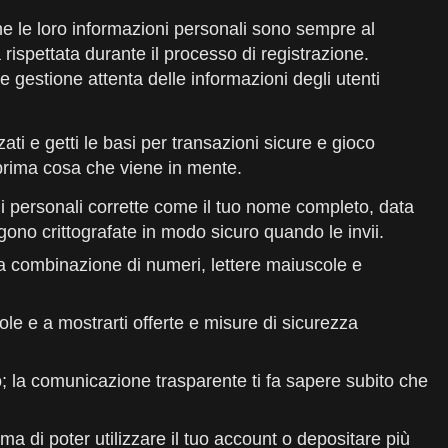
he le loro informazioni personali sono sempre al
 rispettata durante il processo di registrazione.
e gestione attenta delle informazioni degli utenti
i e getti le basi per transazioni sicure e gioco
 prima cosa che viene in mente.
ni personali corrette come il tuo nome completo, data
gono crittografate in modo sicuro quando le invii.
na combinazione di numeri, lettere maiuscole e
gole e a mostrarti offerte e misure di sicurezza
co; la comunicazione trasparente ti fa sapere subito che
ima di poter utilizzare il tuo account o depositare più