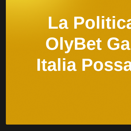
La Politic
OlyBet Gar
Italia Pos