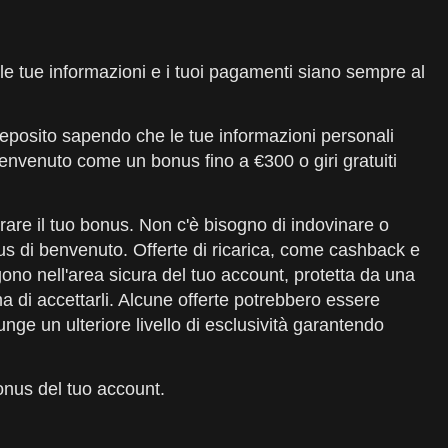
 le tue informazioni e i tuoi pagamenti siano sempre al
 deposito sapendo che le tue informazioni personali
envenuto come un bonus fino a €300 o giri gratuiti
orare il tuo bonus. Non c'è bisogno di indovinare o
us di benvenuto. Offerte di ricarica, come cashback e
gono nell'area sicura del tuo account, protetta da una
ima di accettarli. Alcune offerte potrebbero essere
nge un ulteriore livello di esclusività garantendo
onus del tuo account.