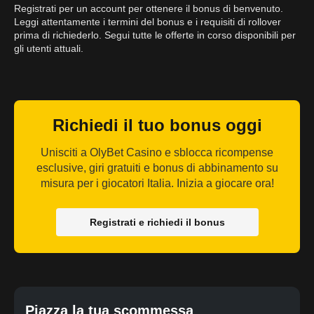
Registrati per un account per ottenere il bonus di benvenuto.
Leggi attentamente i termini del bonus e i requisiti di rollover
prima di richiederlo. Segui tutte le offerte in corso disponibili per
gli utenti attuali.
Richiedi il tuo bonus oggi
Unisciti a OlyBet Casino e sblocca ricompense
esclusive, giri gratuiti e bonus di abbinamento su
misura per i giocatori Italia. Inizia a giocare ora!
Registrati e richiedi il bonus
Piazza la tua scommessa