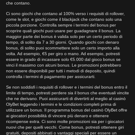
che contano.
Ci sono giochi che contano al 100% verso i requisiti di rollover,
come le slot, e giochi come il blackjack che contano solo una
piccola porzione. Controlla sempre i termini del bonus per
scoprire quali giochi puoi usare per guadagnare il bonus. La
maggior parte dei bonus è valida solo per un certo periodo di
tempo, di solito da 7 a 30 giorni. Quando giochi con denaro
bonus, di solito puoi scommettere solo un certo importo alla
volta. Ad esempio, €5 per giro o mano. Ad esempio, potresti
essere in grado di incassare solo €5.000 dal gioco bonus se
vinci il massimo con alcuni bonus. Le promozioni potrebbero
non essere disponibili per tutti i metodi di deposito, quindi
controlla i termini di pagamento per assicurarti.
Se non soddisfi i requisiti di rollover e i termini del bonus entro il
limite di tempo, potresti perdere sia il bonus che eventuali vincite
che ne derivano. Puoi assicurarti di divertirti al meglio al casinò
OlyBet leggendo i termini e le condizioni completi prima di
utilizzare un bonus. Il programma bonus del casinò OlyBet offre
ai giocatori possibilità di vincere più denaro e ottenere
ricompense extra. Ci sono molte promozioni sia per i giocatori
nuovi che per quelli vecchi. Come bonus, potresti ottenere giri
gratuiti, depositi abbinati o vantaggi speciali per essere un