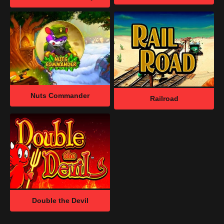
Nuts Commander
Railroad
Double the Devil