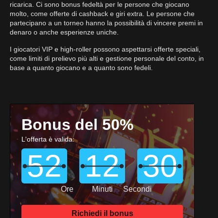
ricarica. Ci sono bonus fedeltà per le persone che giocano
molto, come offerte di cashback e giri extra. Le persone che
partecipano a un torneo hanno la possibilità di vincere premi in
denaro o anche esperienze uniche.
I giocatori VIP e high-roller possono aspettarsi offerte speciali,
come limiti di prelievo più alti e gestione personale del conto, in
base a quanto giocano e a quanto sono fedeli.
Bonus del 50%
L'offerta è valida:
52
12
28
Ore
Minuti
Secondi
Richiedi il bonus