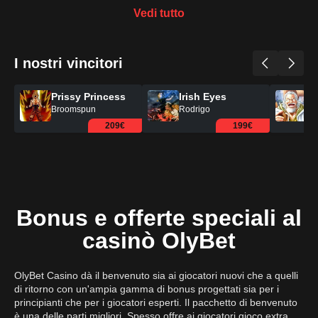
Vedi tutto
I nostri vincitori
Prissy Princess
Irish Eyes
Do
Broomspun
Rodrigo
ca
209€
199€
Bonus e offerte speciali al
casinò OlyBet
OlyBet Casino dà il benvenuto sia ai giocatori nuovi che a quelli
di ritorno con un'ampia gamma di bonus progettati sia per i
principianti che per i giocatori esperti. Il pacchetto di benvenuto
è una delle parti migliori. Spesso offre ai giocatori gioco extra