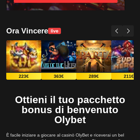
Ora Vincere
223€
363€
289€
211€
Ottieni il tuo pacchetto
bonus di benvenuto
Olybet
È facile iniziare a giocare al casinò OlyBet e riceverai un bel