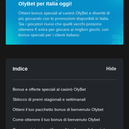
OlyBet per Italia oggi!
Ottieni bonus speciali al casinò OlyBet e divertiti di
più giocando con le promozioni disponibili in Italia.
Sia i giocatori nuovi che quelli vecchi possono
ottenere € extra per giocare ai migliori giochi, con
bonus speciali per i clienti italiano.
Indice
Hide
Bonus e offerte speciali al casinò OlyBet
Sblocco di premi stagionali e settimanali
Ottieni il tuo pacchetto bonus di benvenuto Olybet
Come ottenere il tuo bonus di benvenuto Olybet