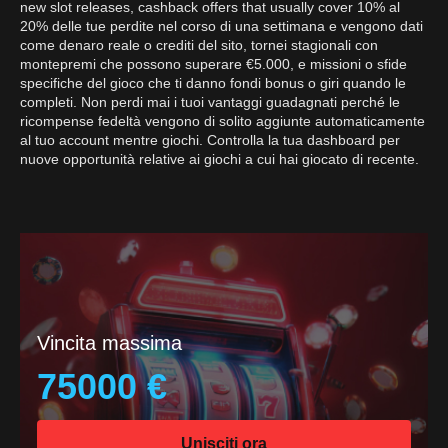
new slot releases, cashback offers that usually cover 10% al
20% delle tue perdite nel corso di una settimana e vengono dati
come denaro reale o crediti del sito, tornei stagionali con
montepremi che possono superare €5.000, e missioni o sfide
specifiche del gioco che ti danno fondi bonus o giri quando le
completi. Non perdi mai i tuoi vantaggi guadagnati perché le
ricompense fedeltà vengono di solito aggiunte automaticamente
al tuo account mentre giochi. Controlla la tua dashboard per
nuove opportunità relative ai giochi a cui hai giocato di recente.
Vincita massima
75000 €
Unisciti ora