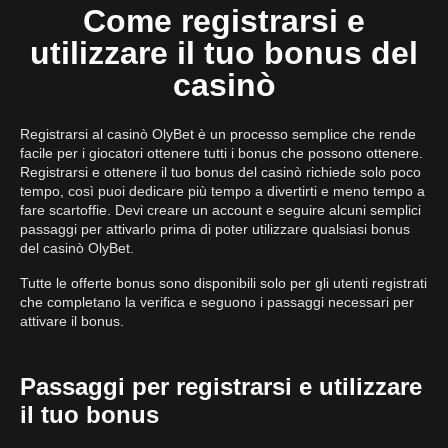
Come registrarsi e
utilizzare il tuo bonus del
casinò
Registrarsi al casinò OlyBet è un processo semplice che rende
facile per i giocatori ottenere tutti i bonus che possono ottenere.
Registrarsi e ottenere il tuo bonus del casinò richiede solo poco
tempo, così puoi dedicare più tempo a divertirti e meno tempo a
fare scartoffie. Devi creare un account e seguire alcuni semplici
passaggi per attivarlo prima di poter utilizzare qualsiasi bonus
del casinò OlyBet.
Tutte le offerte bonus sono disponibili solo per gli utenti registrati
che completano la verifica e seguono i passaggi necessari per
attivare il bonus.
Passaggi per registrarsi e utilizzare
il tuo bonus