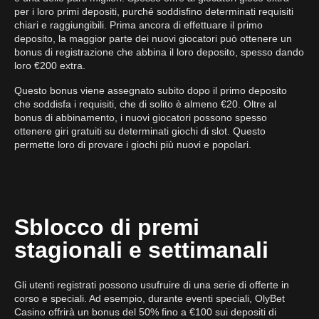
per i loro primi depositi, purché soddisfino determinati requisiti
chiari e raggiungibili. Prima ancora di effettuare il primo
deposito, la maggior parte dei nuovi giocatori può ottenere un
bonus di registrazione che abbina il loro deposito, spesso dando
loro €200 extra.
Questo bonus viene assegnato subito dopo il primo deposito
che soddisfa i requisiti, che di solito è almeno €20. Oltre al
bonus di abbinamento, i nuovi giocatori possono spesso
ottenere giri gratuiti su determinati giochi di slot. Questo
permette loro di provare i giochi più nuovi e popolari.
Sblocco di premi
stagionali e settimanali
Gli utenti registrati possono usufruire di una serie di offerte in
corso e speciali. Ad esempio, durante eventi speciali, OlyBet
Casino offrirà un bonus del 50% fino a €100 sui depositi di