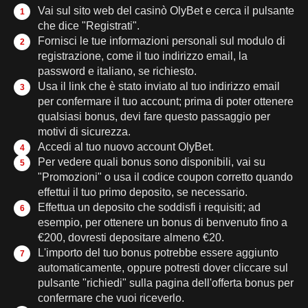
Vai sul sito web del casinò OlyBet e cerca il pulsante
che dice "Registrati".
Fornisci le tue informazioni personali sul modulo di
registrazione, come il tuo indirizzo email, la
password e italiano, se richiesto.
Usa il link che è stato inviato al tuo indirizzo email
per confermare il tuo account; prima di poter ottenere
qualsiasi bonus, devi fare questo passaggio per
motivi di sicurezza.
Accedi al tuo nuovo account OlyBet.
Per vedere quali bonus sono disponibili, vai su
"Promozioni" o usa il codice coupon corretto quando
effettui il tuo primo deposito, se necessario.
Effettua un deposito che soddisfi i requisiti; ad
esempio, per ottenere un bonus di benvenuto fino a
€200, dovresti depositare almeno €20.
L'importo del tuo bonus potrebbe essere aggiunto
automaticamente, oppure potresti dover cliccare sul
pulsante "richiedi" sulla pagina dell'offerta bonus per
confermare che vuoi riceverlo.