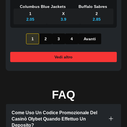
Columbus Blue Jackets
Buffalo Sabres
1
X
2
2.05
3.9
2.85
1
2
3
4
Avanti
Vedi altro
FAQ
Come Uso Un Codice Promozionale Del
Casinò Olybet Quando Effettuo Un
Deposito?