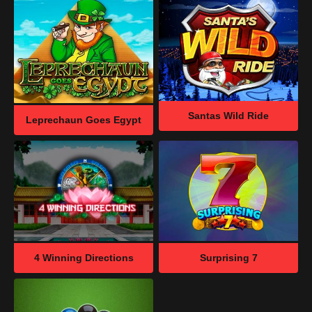
Santas Wild Ride
Leprechaun Goes Egypt
4 Winning Directions
Surprising 7