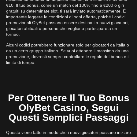
€10. Il tuo bonus, come un match del 100% fino a €200 o giri
gratuiti su determinate slot, ti sarà inviato automaticamente. È
importante leggere le condizioni di ogni offerta, poiché i codici
promozionali OlyBet possono essere destinati a nuovi giocatori,
giocatori abituali o persone che vogliono partecipare a un
torneo.
Alcuni codici potrebbero funzionare solo per giocatori da Italia o
da un certo gruppo italiano. Se vuoi ottenere il massimo da una
promozione, dovresti sempre controllare le regole del bonus e il
limite di tempo.
Per Ottenere Il Tuo Bonus
OlyBet Casino, Segui
Questi Semplici Passaggi
Questo viene fatto in modo che i nuovi giocatori possano iniziare