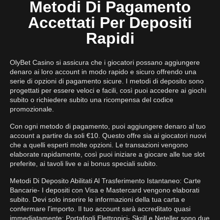
Metodi Di Pagamento
Accettati Per Depositi
Rapidi
OlyBet Casino si assicura che i giocatori possano aggiungere
denaro ai loro account in modo rapido e sicuro offrendo una
serie di opzioni di pagamento sicure. I metodi di deposito sono
progettati per essere veloci e facili, così puoi accedere ai giochi
subito o richiedere subito una ricompensa del codice
promozionale.
Con ogni metodo di pagamento, puoi aggiungere denaro al tuo
account a partire da soli €10. Questo offre sia ai giocatori nuovi
che a quelli esperti molte opzioni. Le transazioni vengono
elaborate rapidamente, così puoi iniziare a giocare alle tue slot
preferite, ai tavoli live e ai bonus speciali subito.
Metodi Di Deposito Abilitati Al Trasferimento Istantaneo: Carte
Bancarie- I depositi con Visa e Mastercard vengono elaborati
subito. Devi solo inserire le informazioni della tua carta e
confermare l'importo. Il tuo account sarà accreditato quasi
immediatamente; Portafogli Elettronici- Skrill e Neteller sono due