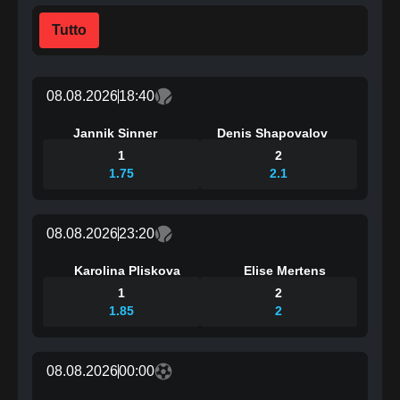
Tutto
08.08.2026
18:40
Jannik Sinner
Denis Shapovalov
1
2
1.75
2.1
08.08.2026
23:20
Karolina Pliskova
Elise Mertens
1
2
1.85
2
08.08.2026
00:00