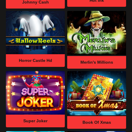
Hot Ink
Johnny Cash
Horror Castle Hd
Merlin's Millions
Super Joker
Book Of Xmas