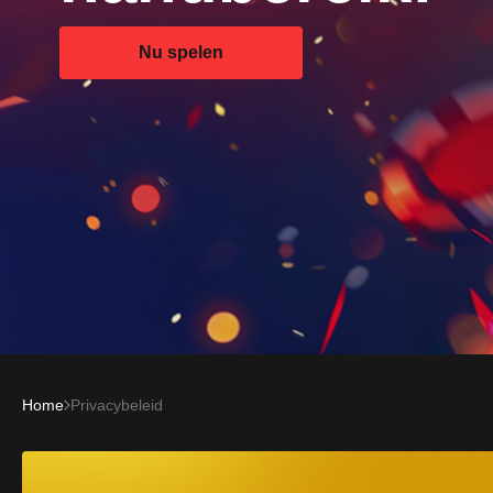
Nu spelen
Home
Privacybeleid