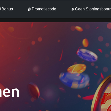
Bonus
Promotiecode
Geen Stortingsbonu
nen