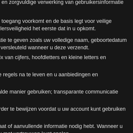
n en zorgvuldige verwerking van gebruikersinformatie
oegang voorkomt en de basis legt voor veilige
rsveiligheid het eerste dat in u opkomt.
atie te geven zoals uw volledige naam, geboortedatum
g versleuteld wanneer u deze verzendt.
n cijfers, hoofdletters en kleine letters en
 de regels na te leven en u aanbiedingen en
alde manier gebruiken; transparante communicatie
rder te bewijzen voordat u uw account kunt gebruiken
at of aanvullende informatie nodig hebt. Wanneer u