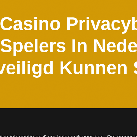
 Casino Privacyb
Spelers In Nede
veiligd Kunnen 