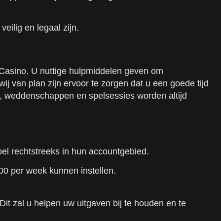
ilig en legaal zijn.
t Casino. U nuttige hulpmiddelen geven om
wij van plan zijn ervoor te zorgen dat u een goede tijd
n, weddenschappen en spelsessies worden altijd
spel rechtstreeks in hun accountgebied.
100 per week kunnen instellen.
it zal u helpen uw uitgaven bij te houden en te