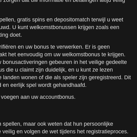
zorgen dat uw informatie en betalingen altijd veilig
ellen, gratis spins en depositomatch terwijl u weet
gebouwd. U kunt welkomstbonussen krijgen zoals een
ing doet.
rifiëren en uw bonus te verwerken. Er is geen
maakt het eenvoudig om uw welkomstbonus te krijgen.
w bonusactiveringen gebeuren in het veilige gedeelte
ie u claimt zijn duidelijk, en u kunt ze lezen
landen wonen of die als speler zijn geregistreerd. Dit
d en eerlijk spel wordt gehandhaafd.
 te voegen aan uw accountbonus.
an spellen, maar ook weten dat hun persoonlijke
 veilig en volgen de wet tijdens het registratieproces.