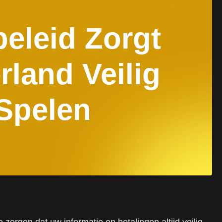
eleid Zorgt
rland Veilig
Spelen