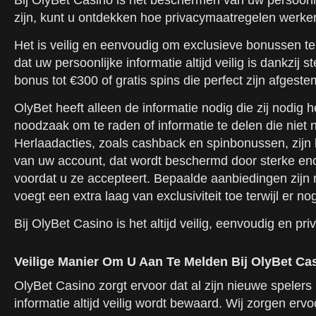
Bij OlyBet Casino is het beschermen van uw persoonlij
zijn, kunt u ontdekken hoe privacymaatregelen werke
Het is veilig en eenvoudig om exclusieve bonussen te 
dat uw persoonlijke informatie altijd veilig is dankzi
bonus tot €300 of gratis spins die perfect zijn afges
OlyBet heeft alleen de informatie nodig die zij nodig
noodzaak om te raden of informatie te delen die niet
Herlaadacties, zoals cashback en spinbonussen, zijn 
van uw account, dat wordt beschermd door sterke encry
voordat u ze accepteert. Bepaalde aanbiedingen zijn m
voegt een extra laag van exclusiviteit toe terwijl er
Bij OlyBet Casino is het altijd veilig, eenvoudig en
Veilige Manier Om U Aan Te Melden Bij OlyBet Ca
OlyBet Casino zorgt ervoor dat al zijn nieuwe spelers
informatie altijd veilig wordt bewaard. Wij zorgen ervo