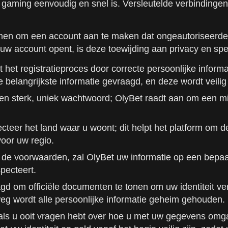
e gaming eenvoudig en snel is. Versleutelde verbindinge
men om een account aan te maken dat ongeautoriseerde t
 account opent, is deze toewijding aan privacy en spele
het registratieproces door correcte persoonlijke inform
 belangrijkste informatie gevraagd, en deze wordt veili
sterk, uniek wachtwoord; OlyBet raadt aan om een mix va
electeer het land waar u woont; dit helpt het platform om
voor uw regio.
 de voorwaarden, zal OlyBet uw informatie op een bepa
pecteert.
d om officiële documenten te tonen om uw identiteit ve
weg wordt alle persoonlijke informatie geheim gehouden.
als u ooit vragen hebt over hoe u met uw gegevens omga