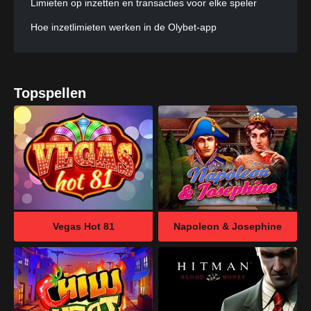
Limieten op inzetten en transacties voor elke speler
Hoe inzetlimieten werken in de Olybet-app
Mobiele casino-functies voor naadloos spelen
App voor het Olybet Casino
Topspellen
Plaats je inzet
Vegas Hot 81
Napoleon & Josephine