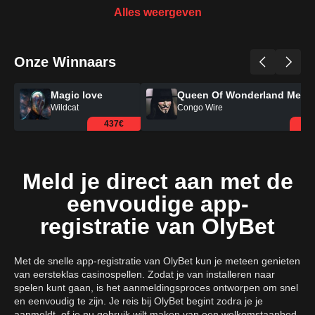
Alles weergeven
Onze Winnaars
Magic love
Queen Of Wonderland Mega
Wildcat
Congo Wire
437€
3
Meld je direct aan met de
eenvoudige app-
registratie van OlyBet
Met de snelle app-registratie van OlyBet kun je meteen genieten
van eersteklas casinospellen. Zodat je van installeren naar
spelen kunt gaan, is het aanmeldingsproces ontworpen om snel
en eenvoudig te zijn. Je reis bij OlyBet begint zodra je je
aanmeldt, of je nu gebruik wilt maken van een welkomstaanbod