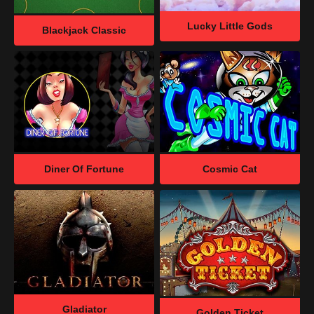
Lucky Little Gods
Blackjack Classic
Diner Of Fortune
Cosmic Cat
Gladiator
Golden Ticket