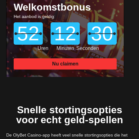
Welkomstbonus
Het aanbod is geldig:
52
12
29
Uren
Minuten
Seconden
Nu claimen
Snelle stortingsopties
voor echt geld-spellen
De OlyBet Casino-app heeft veel snelle stortingsopties die het