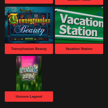
Transylvanian Beauty
Vacation Station
Blood Queen