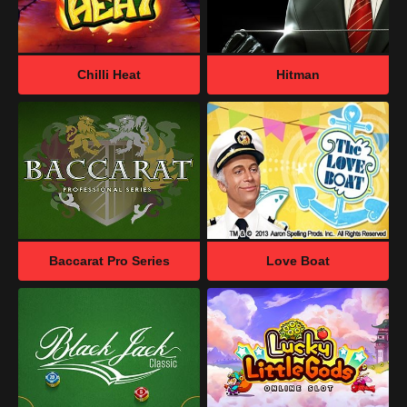
Chilli Heat
Hitman
Baccarat Pro Series
Love Boat