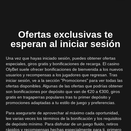
Ofertas exclusivas te
esperan al iniciar sesión
Una vez que hayas iniciado sesión, puedes obtener ofertas
especiales, giros gratis y bonificaciones de recarga. El casino
OlyBet suele ofrecer bonificaciones de bienvenida a los nuevos
usuarios y recompensas a los jugadores que regresan. Tras
iniciar sesión, ve a la sección "Promociones" para ver todas las
ofertas disponibles. Algunas de las ofertas que podrías obtener
son bonificaciones por depósito que van de €20 a €300, giros
gratis en tragaperras populares tras tu primer depósito y
promociones adaptadas a tu estilo de juego y preferencias.
Para asegurarte de aprovechar al máximo cada oportunidad,
lee varias veces los términos de la bonificación y los requisitos
de depósito mínimo. Para disfrutar de un juego fluido, retiros
rápidos y recompensas hechas especialmente para ti, primero