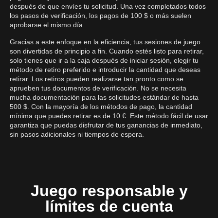
después de que envíes tu solicitud. Una vez completados todos
los pasos de verificación, los pagos de 100 $ o más suelen
aprobarse el mismo día.
Gracias a este enfoque en la eficiencia, tus sesiones de juego
son divertidas de principio a fin. Cuando estés listo para retirar,
solo tienes que ir a la caja después de iniciar sesión, elegir tu
método de retiro preferido e introducir la cantidad que deseas
retirar. Los retiros pueden realizarse tan pronto como se
aprueben tus documentos de verificación. No se necesita
mucha documentación para las solicitudes estándar de hasta
500 $. Con la mayoría de los métodos de pago, la cantidad
mínima que puedes retirar es de 10 €. Este método fácil de usar
garantiza que puedas disfrutar de tus ganancias de inmediato,
sin pasos adicionales ni tiempos de espera.
Juego responsable y
límites de cuenta