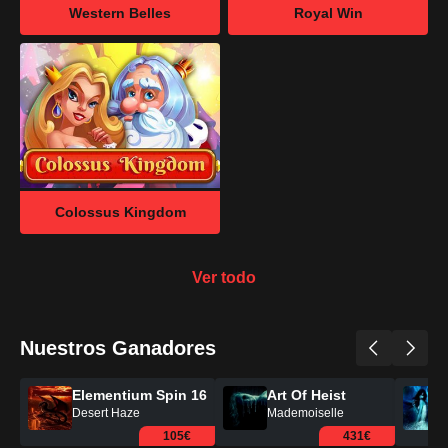
Western Belles
Queen Of Wands
Colossus Kingdom
Ver todo
Nuestros Ganadores
Elementium Spin 16
Art Of Heist
Desert Haze
Mademoiselle
105€
431€