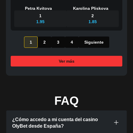
Petra Kvitova
Karolina Pliskova
1
2
1.95
1.85
1
2
3
4
Siguiente
Ver más
FAQ
¿Cómo accedo a mi cuenta del casino
OlyBet desde España?