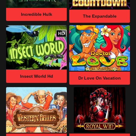
Incredible Hulk
The Expandable
Insect World Hd
Dr Love On Vacation