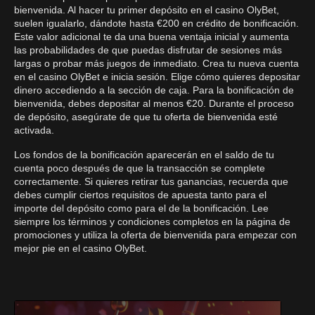
bienvenida. Al hacer tu primer depósito en el casino OlyBet,
suelen igualarlo, dándote hasta €200 en crédito de bonificación.
Este valor adicional te da una buena ventaja inicial y aumenta
las probabilidades de que puedas disfrutar de sesiones más
largas o probar más juegos de inmediato. Crea tu nueva cuenta
en el casino OlyBet e inicia sesión. Elige cómo quieres depositar
dinero accediendo a la sección de caja. Para la bonificación de
bienvenida, debes depositar al menos €20. Durante el proceso
de depósito, asegúrate de que tu oferta de bienvenida esté
activada.
Los fondos de la bonificación aparecerán en el saldo de tu
cuenta poco después de que la transacción se complete
correctamente. Si quieres retirar tus ganancias, recuerda que
debes cumplir ciertos requisitos de apuesta tanto para el
importe del depósito como para el de la bonificación. Lee
siempre los términos y condiciones completos en la página de
promociones y utiliza la oferta de bienvenida para empezar con
mejor pie en el casino OlyBet.