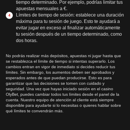
tiempo determinado. Por ejemplo, podrías limitar tus
apuestas mensuales a €.
Límites de tiempo de sesión: establece una duración
máxima para tu sesión de juego. Esto te ayudará a
evitar jugar en exceso al finalizar automáticamente
tu sesión después de un tiempo determinado, como
dos horas.
No podrás realizar más depósitos, apuestas ni jugar hasta que
se restablezca el límite de tiempo si intentas superarlo. Los
cambios entran en vigor de inmediato si decides reducir tus
límites. Sin embargo, los aumentos deben ser aprobados y
esperados antes de que puedan producirse. Esto es para
garantizar que las decisiones se tomen con cuidado y
seguridad. Una vez que hayas iniciado sesión en el casino
OlyBet, puedes cambiar todos tus límites desde el panel de la
cuenta. Nuestro equipo de atención al cliente está siempre
disponible para ayudarte si lo necesitas o quieres hablar sobre
qué límites te convendrán más.