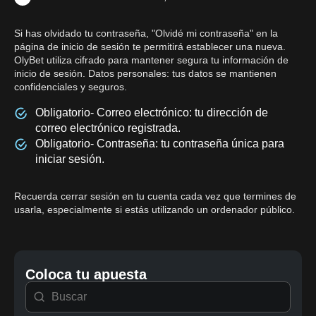
Si has olvidado tu contraseña, "Olvidé mi contraseña" en la
página de inicio de sesión te permitirá establecer una nueva.
OlyBet utiliza cifrado para mantener segura tu información de
inicio de sesión. Datos personales: tus datos se mantienen
confidenciales y seguros.
Obligatorio- Correo electrónico: tu dirección de
correo electrónico registrada.
Obligatorio- Contraseña: tu contraseña única para
iniciar sesión.
Recuerda cerrar sesión en tu cuenta cada vez que termines de
usarla, especialmente si estás utilizando un ordenador público.
Coloca tu apuesta