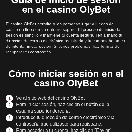
en el casino OlyBet
El casino OlyBet permite a las personas jugar a juegos de
casino en línea en un entorno seguro. El proceso de inicio de
sesión es sencillo y mantiene tu cuenta segura. Ten a mano tu
dirección de correo electrónico registrada y tu contraseña antes
de intentar iniciar sesión. Si tienes problemas, hay formas de
recuperar tu contraseña.
Cómo iniciar sesión en el
casino OlyBet
Ve al sitio web del casino OlyBet.
Para iniciar sesión, haz clic en el botón de la
esquina superior derecha.
Introduce tu dirección de correo electrónico y la
contraseña que utilizaste para registrarte.
Para acceder a tu cuenta, haz clic en "Enviar".