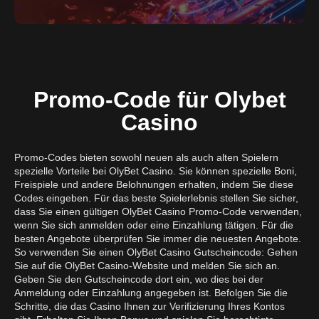
Promo-Code für Olybet
Casino
Promo-Codes bieten sowohl neuen als auch alten Spielern
spezielle Vorteile bei OlyBet Casino. Sie können spezielle Boni,
Freispiele und andere Belohnungen erhalten, indem Sie diese
Codes eingeben. Für das beste Spielerlebnis stellen Sie sicher,
dass Sie einen gültigen OlyBet Casino Promo-Code verwenden,
wenn Sie sich anmelden oder eine Einzahlung tätigen. Für die
besten Angebote überprüfen Sie immer die neuesten Angebote.
So verwenden Sie einen OlyBet Casino Gutscheincode: Gehen
Sie auf die OlyBet Casino-Website und melden Sie sich an.
Geben Sie den Gutscheincode dort ein, wo dies bei der
Anmeldung oder Einzahlung angegeben ist. Befolgen Sie die
Schritte, die das Casino Ihnen zur Verifizierung Ihres Kontos