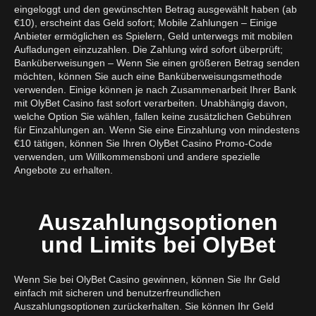
eingeloggt und den gewünschten Betrag ausgewählt haben (ab
€10), erscheint das Geld sofort; Mobile Zahlungen – Einige
Anbieter ermöglichen es Spielern, Geld unterwegs mit mobilen
Aufladungen einzuzahlen. Die Zahlung wird sofort überprüft;
Banküberweisungen – Wenn Sie einen größeren Betrag senden
möchten, können Sie auch eine Banküberweisungsmethode
verwenden. Einige können je nach Zusammenarbeit Ihrer Bank
mit OlyBet Casino fast sofort verarbeiten. Unabhängig davon,
welche Option Sie wählen, fallen keine zusätzlichen Gebühren
für Einzahlungen an. Wenn Sie eine Einzahlung von mindestens
€10 tätigen, können Sie Ihren OlyBet Casino Promo-Code
verwenden, um Willkommensboni und andere spezielle
Angebote zu erhalten.
Auszahlungsoptionen
und Limits bei OlyBet
Wenn Sie bei OlyBet Casino gewinnen, können Sie Ihr Geld
einfach mit sicheren und benutzerfreundlichen
Auszahlungsoptionen zurückerhalten. Sie können Ihr Geld