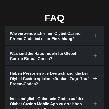
FAQ
Wie verwende ich einen Olybet Casino
Promo-Code bei einer Einzahlung?
Was sind die Hauptregeln für Olybet
Casino Bonus-Codes?
Haben Personen aus Deutschland, die bei
Olybet Casino spielen möchten, Zugriff auf
Promo-Codes?
Ist es möglich, Gutschein-Codes auf der
Olybet Casino Mobile App zu erreichen