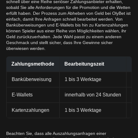
schnell über eine Reihe seriöser Zahlungsanbieter erhalten,
sobald Sie alle Anforderungen für die Promotion und die Wetten
erfüllt haben. Der Prozess zum Abheben von Geld bei OlyBet ist
einfach, damit Ihre Anfragen schnell bearbeitet werden. Von
Banküberweisungen und E-Wallets bis hin zu Kartenzahlungen
können Spieler aus einer Reihe von Möglichkeiten wählen, ihr
Geld zurückzuerhalten. Jede Wahl passt zu einem anderen
Geschmack und stellt sicher, dass Ihre Gewinne sicher
überwiesen werden.
Zahlungsmethode
Bearbeitungszeit
Mi
Banküberweisung
1 bis 3 Werktage
€2
E-Wallets
innerhalb von 24 Stunden
€1
Kartenzahlungen
1 bis 3 Werktage
€2
Beachten Sie, dass alle Auszahlungsanfragen einer