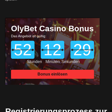
OlyBet Casino Bonus
Das Angebot ist gültig:
52
12
28
Stunden
Minuten
Sekunden
Bonus einlösen
Registrierungsprozess zur