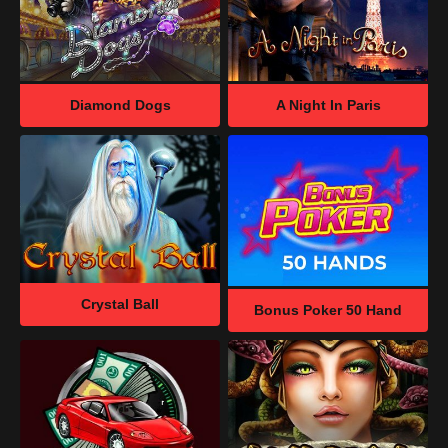
Diamond Dogs
A Night In Paris
Crystal Ball
Bonus Poker 50 Hand