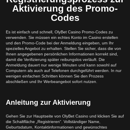
Aktivierung des Promo-
Codes
Es ist einfach und schnell, OlyBet Casino Promo-Codes zu
verwenden. Sie müssen ein echtes Konto im Casino erstellen
und den Promo-Code bei der Anmeldung eingeben, um Ihr
spezielles Angebot zu erhalten. Stellen Sie sicher, dass die von
Ihnen angegebenen persönlichen Informationen korrekt sind,
damit die Verifizierung später reibungslos verläuft. Die
Anmeldung dauert nur wenige Minuten und kann sowohl auf
Computern als auch auf Telefonen durchgeführt werden. In nur
wenigen einfachen Schritten können Sie den Prozess
abschließen und Ihr Werbeangebot sofort nutzen.
Anleitung zur Aktivierung
Gehen Sie zur Hauptseite von OlyBet Casino und klicken Sie auf
die Schaltfläche „Registrieren“. Vollständiger Name,
Geburtsdatum, Kontaktinformationen und gewünschtes