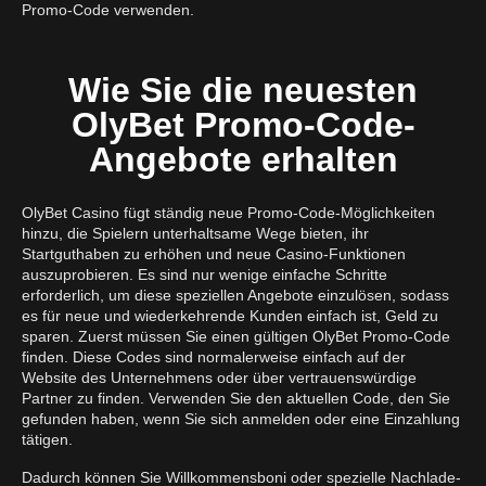
Promo-Code verwenden.
Wie Sie die neuesten
OlyBet Promo-Code-
Angebote erhalten
OlyBet Casino fügt ständig neue Promo-Code-Möglichkeiten
hinzu, die Spielern unterhaltsame Wege bieten, ihr
Startguthaben zu erhöhen und neue Casino-Funktionen
auszuprobieren. Es sind nur wenige einfache Schritte
erforderlich, um diese speziellen Angebote einzulösen, sodass
es für neue und wiederkehrende Kunden einfach ist, Geld zu
sparen. Zuerst müssen Sie einen gültigen OlyBet Promo-Code
finden. Diese Codes sind normalerweise einfach auf der
Website des Unternehmens oder über vertrauenswürdige
Partner zu finden. Verwenden Sie den aktuellen Code, den Sie
gefunden haben, wenn Sie sich anmelden oder eine Einzahlung
tätigen.
Dadurch können Sie Willkommensboni oder spezielle Nachlade-