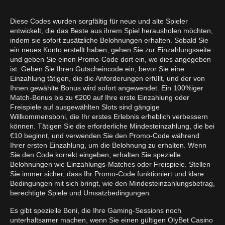
Diese Codes wurden sorgfältig für neue und alte Spieler
entwickelt, die das Beste aus ihrem Spiel herausholen möchten,
indem sie sofort zusätzliche Belohnungen erhalten. Sobald Sie
ein neues Konto erstellt haben, gehen Sie zur Einzahlungsseite
und geben Sie einen Promo-Code dort ein, wo dies angegeben
ist. Geben Sie Ihren Gutscheincode ein, bevor Sie eine
Einzahlung tätigen, die die Anforderungen erfüllt, und der von
Ihnen gewählte Bonus wird sofort angewendet. Ein 100%iger
Match-Bonus bis zu €200 auf Ihre erste Einzahlung oder
Freispiele auf ausgewählten Slots sind gängige
Willkommensboni, die Ihr erstes Erlebnis erheblich verbessern
können. Tätigen Sie die erforderliche Mindesteinzahlung, die bei
€10 beginnt, und verwenden Sie den Promo-Code während
Ihrer ersten Einzahlung, um die Belohnung zu erhalten. Wenn
Sie den Code korrekt eingeben, erhalten Sie spezielle
Belohnungen wie Einzahlungs-Matches oder Freispiele. Stellen
Sie immer sicher, dass Ihr Promo-Code funktioniert und klare
Bedingungen mit sich bringt, wie den Mindesteinzahlungsbetrag,
berechtigte Spiele und Umsatzbedingungen.
Es gibt spezielle Boni, die Ihre Gaming-Sessions noch
unterhaltsamer machen, wenn Sie einen gültigen OlyBet Casino