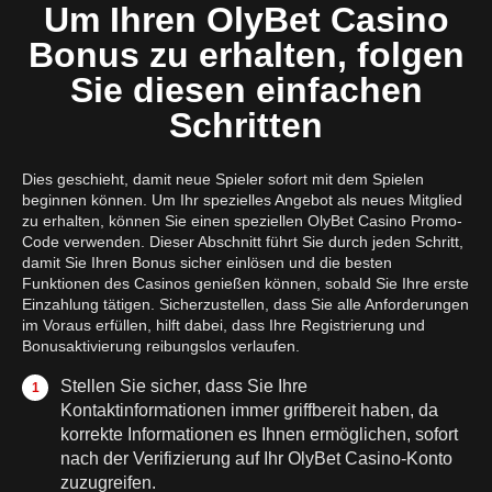
Um Ihren OlyBet Casino
Bonus zu erhalten, folgen
Sie diesen einfachen
Schritten
Dies geschieht, damit neue Spieler sofort mit dem Spielen
beginnen können. Um Ihr spezielles Angebot als neues Mitglied
zu erhalten, können Sie einen speziellen OlyBet Casino Promo-
Code verwenden. Dieser Abschnitt führt Sie durch jeden Schritt,
damit Sie Ihren Bonus sicher einlösen und die besten
Funktionen des Casinos genießen können, sobald Sie Ihre erste
Einzahlung tätigen. Sicherzustellen, dass Sie alle Anforderungen
im Voraus erfüllen, hilft dabei, dass Ihre Registrierung und
Bonusaktivierung reibungslos verlaufen.
Stellen Sie sicher, dass Sie Ihre
Kontaktinformationen immer griffbereit haben, da
korrekte Informationen es Ihnen ermöglichen, sofort
nach der Verifizierung auf Ihr OlyBet Casino-Konto
zuzugreifen.